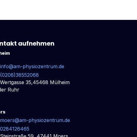
ntakt aufnehmen
heim
info@am-physiozentrum.de
(0208)38552068
Wertgasse 35,45468 Mülheim
der Ruhr
rs
moers@am-physiozentrum.de
0284126465
Steinstraße 59, 47441 Moers