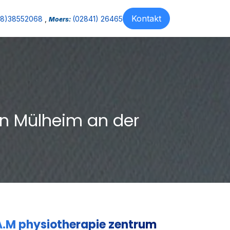
Kontakt
08)38552068
,
(02841) 26465
Moers:
in Mülheim an der
A.M physiotherapie zentrum