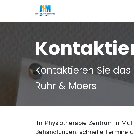
Zum Inhalt springen
Startseite
Leistungen
Team
Kontaktie
Kontaktieren Sie das
Ruhr & Moers
Ihr Physiotherapie Zentrum in Mülh
Behandlungen, schnelle Termine u