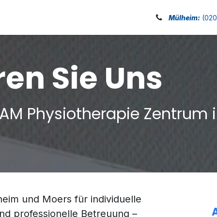
Jobs
Galerie
Blog
Mülheim:
(02
ren Sie Uns
 AM Physiotherapie Zentrum 
eim und Moers für individuelle
nd professionelle Betreuung –