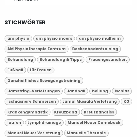
STICHWÖRTER
am physio
am physio moers
am physio mulheim
AM Physiotherapie Zentrum
Beckenbodentraining
Behandlung
Behandlung & Tipps
Frauengesundheit
Fußball
für Frauen
Ganzheitliches Bewegungstraining
Hamstring-Verletzungen
Handball
heilung
Ischias
Ischiasnerv Schmerzen
Jamal Musiala Verletzung
KG
Krankengymnastik
Kreuzband
Kreuzbandriss
laufen
Lymphdrainage
Manuel Neuer Comeback
Manuel Neuer Verletzung
Manuelle Therapie