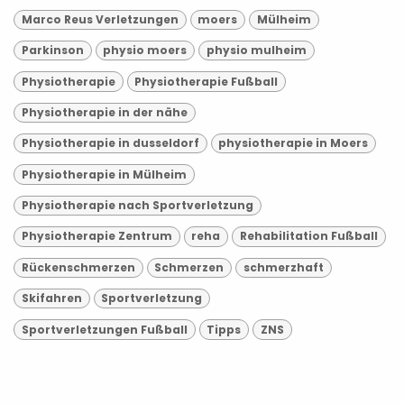
Marco Reus Verletzungen
moers
Mülheim
Parkinson
physio moers
physio mulheim
Physiotherapie
Physiotherapie Fußball
Physiotherapie in der nähe
Physiotherapie in dusseldorf
physiotherapie in Moers
Physiotherapie in Mülheim
Physiotherapie nach Sportverletzung
Physiotherapie Zentrum
reha
Rehabilitation Fußball
Rückenschmerzen
Schmerzen
schmerzhaft
Skifahren
Sportverletzung
Sportverletzungen Fußball
Tipps
ZNS