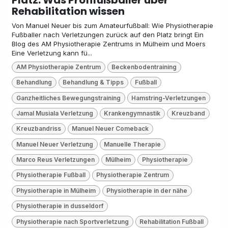
Rehabilitation wissen
Von Manuel Neuer bis zum Amateurfußball: Wie Physiotherapie
Fußballer nach Verletzungen zurück auf den Platz bringt Ein
Blog des AM Physiotherapie Zentrums in Mülheim und Moers
Eine Verletzung kann fü...
AM Physiotherapie Zentrum
Beckenbodentraining
Behandlung
Behandlung & Tipps
Fußball
Ganzheitliches Bewegungstraining
Hamstring-Verletzungen
Jamal Musiala Verletzung
Krankengymnastik
Kreuzband
Kreuzbandriss
Manuel Neuer Comeback
Manuel Neuer Verletzung
Manuelle Therapie
Marco Reus Verletzungen
Mülheim
Physiotherapie
Physiotherapie Fußball
Physiotherapie Zentrum
Physiotherapie in Mülheim
Physiotherapie in der nähe
Physiotherapie in dusseldorf
Physiotherapie nach Sportverletzung
Rehabilitation Fußball