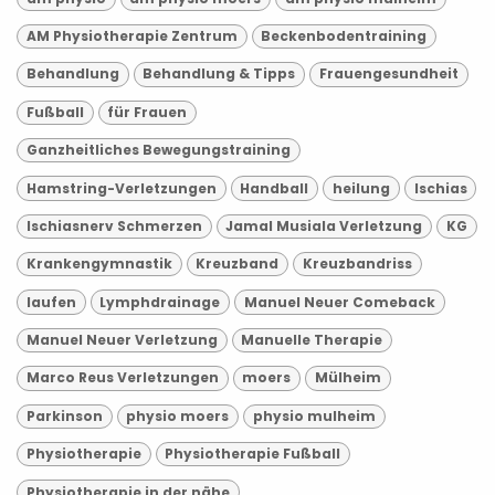
AM Physiotherapie Zentrum
Beckenbodentraining
Behandlung
Behandlung & Tipps
Frauengesundheit
Fußball
für Frauen
Ganzheitliches Bewegungstraining
Hamstring-Verletzungen
Handball
heilung
Ischias
Ischiasnerv Schmerzen
Jamal Musiala Verletzung
KG
Krankengymnastik
Kreuzband
Kreuzbandriss
laufen
Lymphdrainage
Manuel Neuer Comeback
Manuel Neuer Verletzung
Manuelle Therapie
Marco Reus Verletzungen
moers
Mülheim
Parkinson
physio moers
physio mulheim
Physiotherapie
Physiotherapie Fußball
Physiotherapie in der nähe