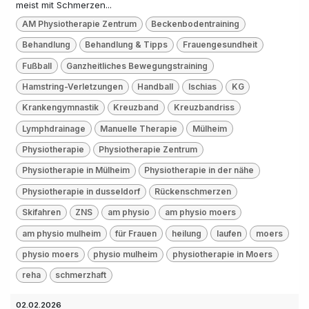
meist mit Schmerzen...
AM Physiotherapie Zentrum
Beckenbodentraining
Behandlung
Behandlung & Tipps
Frauengesundheit
Fußball
Ganzheitliches Bewegungstraining
Hamstring-Verletzungen
Handball
Ischias
KG
Krankengymnastik
Kreuzband
Kreuzbandriss
Lymphdrainage
Manuelle Therapie
Mülheim
Physiotherapie
Physiotherapie Zentrum
Physiotherapie in Mülheim
Physiotherapie in der nähe
Physiotherapie in dusseldorf
Rückenschmerzen
Skifahren
ZNS
am physio
am physio moers
am physio mulheim
für Frauen
heilung
laufen
moers
physio moers
physio mulheim
physiotherapie in Moers
reha
schmerzhaft
02.02.2026