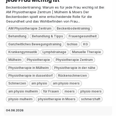
Beckenbodentraining: Warum es für jede Frau wichtig ist Bei
AM Physiotherapie Zentrum | Mülheim & Moers Der
Beckenboden spielt eine entscheidende Rolle für die
Gesundheit und das Wohlbefinden von Frau...
AM Physiotherapie Zentrum
Beckenbodentraining
Behandlung
Behandlung & Tipps
Frauengesundheit
Ganzheitliches Bewegungstraining
Ischias
KG
Krankengymnastik
Lymphdrainage
Manuelle Therapie
Mülheim
Physiotherapie
Physiotherapie Zentrum
Physiotherapie in Mülheim
Physiotherapie in der nähe
Physiotherapie in dusseldorf
Rückenschmerzen
Schmerzen
am physio
am physio moers
am physio mulheim
für Frauen
moers
physio moers
physio mulheim
physiotherapie in Moers
schmerzhaft
04.06.2026