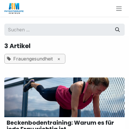
Zum Inhalt springen
3 Artikel
Frauengesundheit
×
Beckenbodentraining: Warum es für
jede Frau wichtig ist